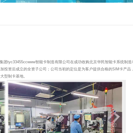
tyc33455ccwww智能卡制造有限公司在成功收购北京华民智能卡系统制
加投资后成立的全资子公司；公司当初的定位是为客户提供合格的SIM卡产品
的大型制卡基地。