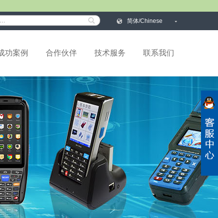
简体/Chinese
成功案例
合作伙伴
技术服务
联系我们