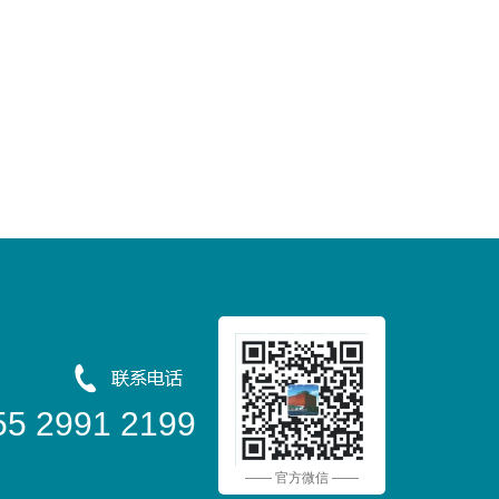
55 2991 2199
—— 官方微信 ——