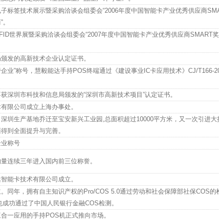
子标签技术展示暨采购洽谈会组委会“2006年度中国智能卡产业优秀供应商SMA
商”。
ID世界展暨采购洽谈会组委会“2007年度中国智能卡产业优秀供应商SMART
局颁发的高新技术企业认定证书。
企业”称号，慧毅能达手持POS终端通过《建设事业IC卡应用技术》CJ/T166-2
喜获深圳市科技和信息局颁发的“深圳市高新技术项目”认定证书。
术有限公司成立上海办事处。
深圳生产基地乔迁至宝安新兴工业园,总面积超过10000平方米，又一次引进大
面得到全面提升与完善。
企业称号
购量连续三年进入国内前三位称誉。
达智能卡技术有限公司成立。
同年，拥有自主知识产权的Pro/COS 5.0通过劳动和社会保障部社保COS的
BOC也成功通过了中国人民银行金融COS检测。
合一应用的手持POS机正式推向市场。