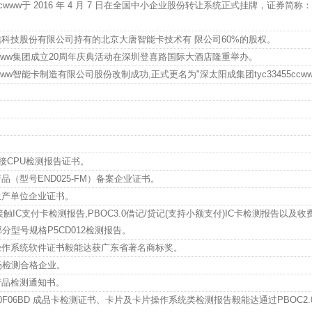
5ccwww于 2016 年 4 月 7 日在全国中小企业股份转让系统正式挂牌，证券简
科技股份有限公司持有的北京大唐智能卡技术有 限公司60%的股权。
5ccwww集团成立20周年庆典活动在深圳登喜路国际大酒店隆重举办。
ccwww智能卡制造有限公司股份改制成功,正式更名为"深太阳成集团tyc33455ccww
。
。
。
非接CPU检测报告证书。
（型号END025-FM）备案企业证书。
生产单位企业证书。
接触IC支付卡检测报告,PBOC3.0借记/贷记(支持小额支付)IC卡检测报告以及
分型号规格P5CD012检测报告。
操作系统软件证书毅能达获广东省著名商标奖。
场检测合格企业。
产品检测通知书。
0F06BD 成品卡检测证书、卡片及卡片操作系统类检测报告毅能达通过PBOC2.