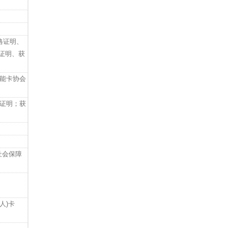
合格证明、
格证明、获
智能卡协会
合格证明；获
社会保障
人)卡