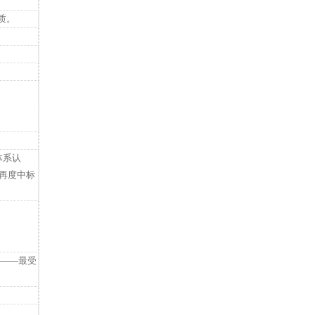
质。
体系认
，再度中标
奖——最受