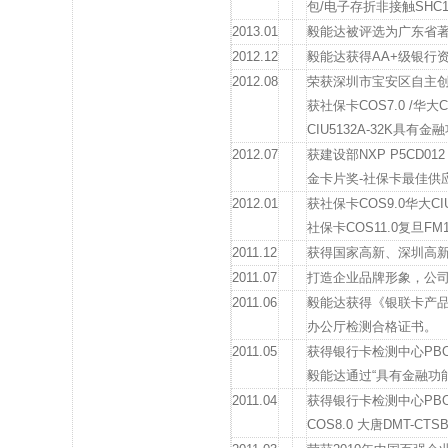
包/电子存折非接触SHC
2013.01
毅能达被评选为广东省
2012.12
毅能达获得AA+级银行
2012.08
荣获深圳市宝安区自主创新
获社保卡COS7.0 /华
CIU5132A-32K具
2012.07
获建设部NXP P5CD
金卡片奖-社保卡最佳供
2012.01
获社保卡COS9.0华大CI
社保卡COS11.0复旦FM
2011.12
获得国家高新、深圳高
2011.07
打造企业品牌形象，公
2011.06
毅能达获得《银联卡产品个
办公厅检测合格证书。
2011.05
获得银行卡检测中心PBOC
毅能达通过“具有金融功
2011.04
获得银行卡检测中心PBOC
COS8.0 大唐DMT-