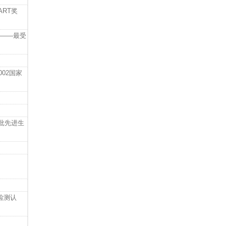
RT奖
奖——最受
002国家
批先进生
检测认