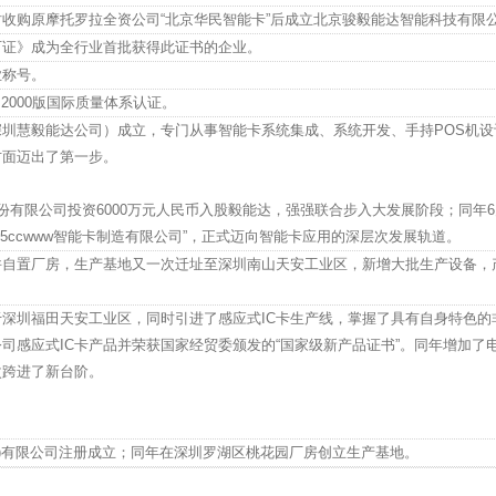
收购原摩托罗拉全资公司“北京华民智能卡”后成立北京骏毅能达智能科技有限
可证》成为全行业首批获得此证书的企业。
业称号。
1：2000版国际质量体系认证。
圳慧毅能达公司）成立，专门从事智能卡系统集成、系统开发、手持POS机设
方面迈出了第一步。
艺股份有限公司投资6000万元人民币入股毅能达，强强联合步入大发展阶段；同年
3455ccwww智能卡制造有限公司”，正式迈向智能卡应用的深层次发展轨道。
并自置厂房，生产基地又一次迁址至深圳南山天安工业区，新增大批生产设备，
深圳福田天安工业区，同时引进了感应式IC卡生产线，掌握了具有自身特色的
公司感应式IC卡产品并荣获国家经贸委颁发的“国家级新产品证书”。同年增加了
次跨进了新台阶。
)有限公司注册成立；同年在深圳罗湖区桃花园厂房创立生产基地。