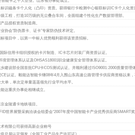
企业智能卡之十大企业。山东省办事处成立。
标识磁条卡个人化（凸印）资质。获得银行卡检测中心银联标识IC卡个人化资
级工程，打造10万级的无尘叠合车间，全面组建个性化生产数据管理部。
列产品授权资质制造商。
业协会“防伪票卡、证卡”专家防伪技术评定。
招标项目中，以第一中标人优势顺利获得该资质招标。
Card)国际信用卡组织授权的卡片制造、IC卡芯片封装厂商资质认证。
01环境管理体系认证及OHSAS18001职业健康安全管理体系认证。
建设部全国首批CPU卡COS测试认证。并顺利通过ISO9001:2000质量管理
过CE认证。毅能达智能卡继08年4月入围山东高速公路管理卡供应商资格以来
业大单，单次定单量遥遥领先行业平均水平。
毅能达重庆办事处相继成立。
南京金陵通卡地铁项目。
ID世界展暨采购洽谈会组委会“2007年度中国智能卡产业优秀供应商SMART
技术有限公司获得高新企业称号
检疫总局认定颁发《全国工业产品生产许可证》。