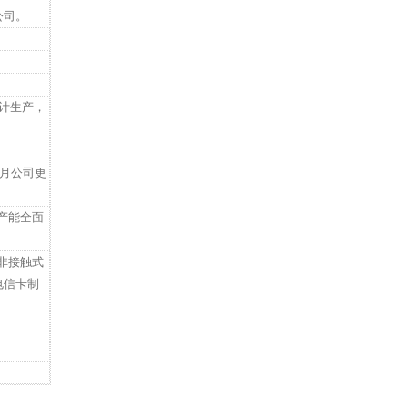
公司。
计生产，
6月公司更
产能全面
非接触式
电信卡制