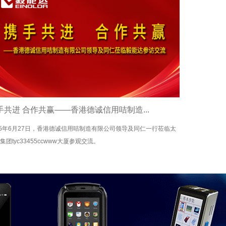
手共进 合作共赢——香港德诚信用咭制造...
25年6月27日，香港德诚信用咭制造有限公司领导及同仁一行莅临太
集团tyc33455ccwww大厦参观交流。