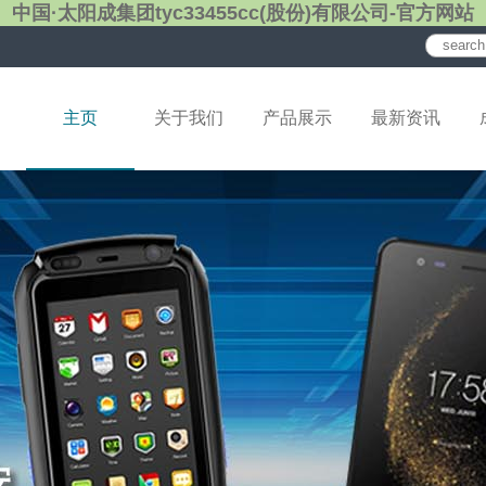
中国·太阳成集团tyc33455cc(股份)有限公司-官方网站
主页
关于我们
产品展示
最新资讯