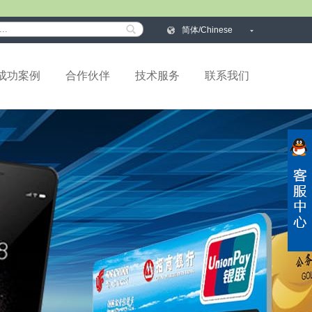
简体/Chinese
成功案例
合作伙伴
技术服务
联系我们