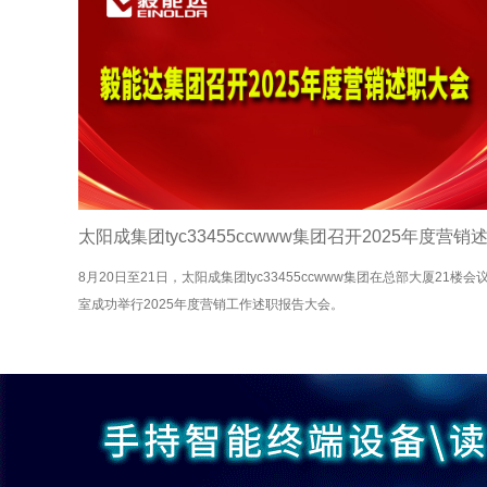
太阳成集团tyc33455ccwww集团召开2025年度营销
8月20日至21日，太阳成集团tyc33455ccwww集团在总部大厦21楼会
职大会-聚焦...
室成功举行2025年度营销工作述职报告大会。