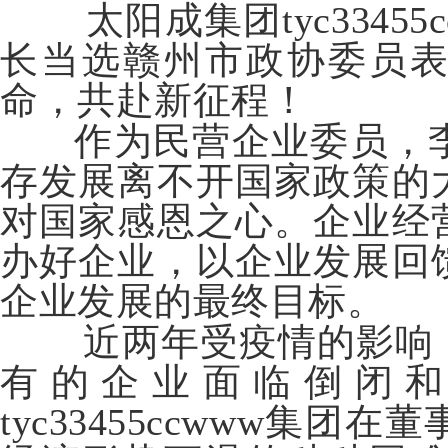
太阳成集团tyc3345
长当选赣州市政协委员
命，共赴新征程！
作为民营企业委员，
存发展离不开国家政策的
对国家感恩之心。企业经
办好企业，以企业发展回
企业发展的最终目标。
近两年受疫情的影响
有的企业面临倒闭
tyc33455ccwww集