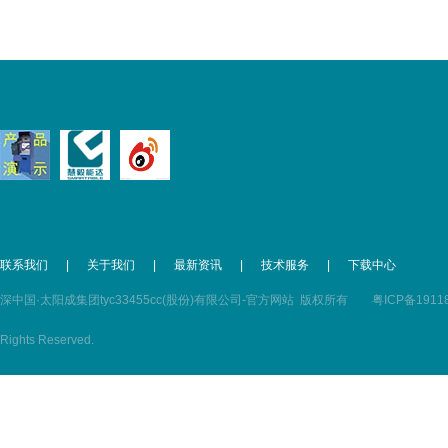
联系我们
|
关于我们
|
最新资讯
|
技术服务
|
下载中心
深中国·太阳成集团tyc33455cc(股份)有限公司-官方网站 版权所有
粤ICP备1911
Rights Reserved.
粤公网安备 44030602000352号