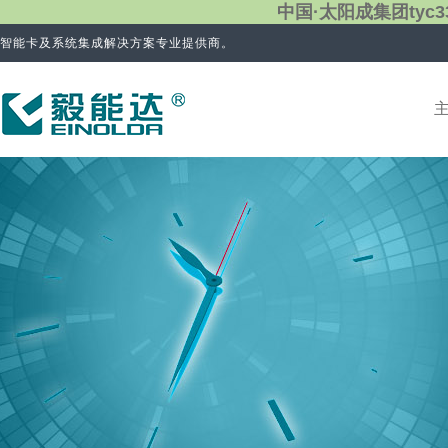
中国·太阳成集团tyc3
智能卡及系统集成解决方案专业提供商。