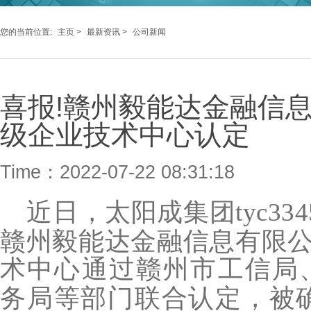
您的当前位置:
主页
>
最新资讯
>
公司新闻
喜报!赣州毅能达金融信
级企业技术中心认定
Time：2022-07-22 08:31:18
近日，太阳成集团tyc334
赣州毅能达金融信息有限
术中心通过赣州市工信局
务局等部门联合认定，被