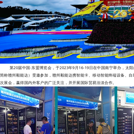
第20
届中国-东盟博览会，于2023年9月16-19日在中国南宁举办，太
简称赣州毅
能达）受邀参加，赣州毅能达携智能卡、移动智能终端设备、自助服
次展会，赢得
国内外客户的广泛关注，并开展国际贸易洽淡合作。